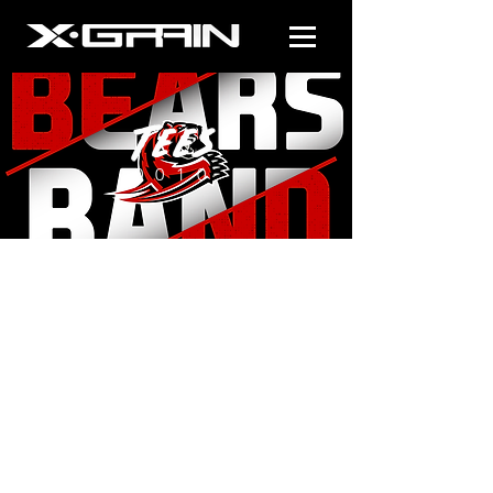
Tees
0010